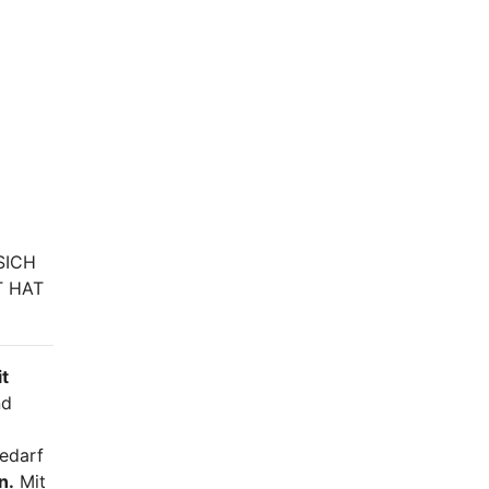
SICH
T HAT
t
nd
edarf
n.
Mit