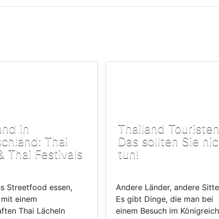
and in
Thailand Touristen
chland: Thai
Das sollten Sie ni
& Thai Festivals
tun!
es Streetfood essen,
Andere Länder, andere Sitte
 mit einem
Es gibt Dinge, die man bei
ften Thai Lächeln
einem Besuch im Königreich