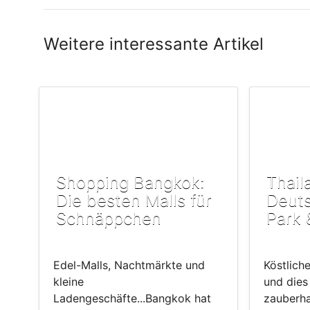
Weitere interessante Artikel
Shopping Bangkok:
Thail
Die besten Malls für
Deuts
Schnäppchen
Park 
Edel-Malls, Nachtmärkte und
Köstlich
kleine
und dies
Ladengeschäfte...Bangkok hat
zauberha