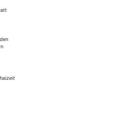
att
rden
rn
haizeit