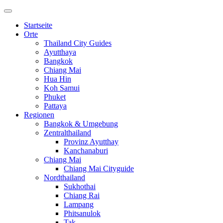
Startseite
Orte
Thailand City Guides
Ayutthaya
Bangkok
Chiang Mai
Hua Hin
Koh Samui
Phuket
Pattaya
Regionen
Bangkok & Umgebung
Zentralthailand
Provinz Ayutthay
Kanchanaburi
Chiang Mai
Chiang Mai Cityguide
Nordthailand
Sukhothai
Chiang Rai
Lampang
Phitsanulok
Tak