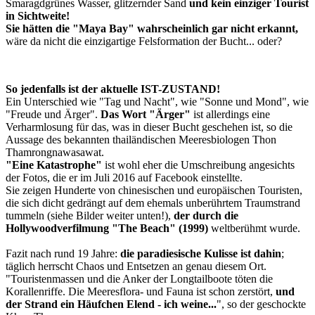
Smaragdgrünes Wasser, glitzernder Sand
und kein einziger Tourist
in Sichtweite!
Sie hätten die "Maya Bay" wahrscheinlich gar nicht erkannt,
wäre da nicht die einzigartige Felsformation der Bucht... oder?
So jedenfalls ist der aktuelle
IST-ZUSTAND!
Ein Unterschied wie "Tag und Nacht", wie "Sonne und Mond", wie
"Freude und Ärger".
Da
s Wort "Ärger"
ist allerdings eine
Verharmlosung für das, was in dieser Bucht geschehen ist, so die
Aussage des bekannten thailändischen Meeresbiologen Thon
Thamrongnawasawat.
"Eine Katastrophe"
ist wohl eher die Umschreibung angesichts
der Fotos, die er im Juli 2016 auf Facebook einstellte.
Sie zeigen Hunderte von chinesischen und europäischen Touristen,
die sich dicht gedrängt auf dem ehemals unberührtem Traumstrand
tummeln (siehe Bilder weiter unten!),
der durch die
Hollywoodverfilmung "The Beach" (1999)
weltberühmt wurde.
Fazit nach rund 19 Jahre:
die paradiesische Kulisse ist dahin
;
täglich herrscht Chaos und Entsetzen an genau diesem Ort.
"Touristenmassen und die Anker der Longtailboote töten die
Korallenriffe. Die Meeresflora- und Fauna ist schon zerstört,
und
der Strand ein Häufchen Elend - ich weine...
", so der geschockte