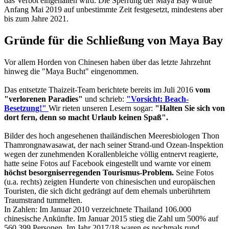
das Verbot eingehalten wird. Die Sperrung der Maya Bay wurde
Anfang Mai 2019 auf unbestimmte Zeit festgesetzt, mindestens aber
bis zum Jahre 2021.
Gründe für die Schließung von Maya Bay
Vor allem Horden von Chinesen haben über das letzte Jahrzehnt
hinweg die "Maya Bucht" eingenommen.
Das entsetzte Thaizeit-Team berichtete bereits im Juli 2016
vom
"verlorenen Paradies"
und schrieb:
"Vorsicht: Beach-
Besetzung!"
Wir rieten unseren Lesern sogar:
"Halten Sie sich von
dort fern, denn so macht Urlaub keinen Spaß".
Bilder des hoch angesehenen thailändischen Meeresbiologen Thon
Thamrongnawasawat, der nach seiner Strand-und Ozean-Inspektion
wegen der zunehmenden Korallenbleiche völlig entnervt reagierte,
hatte seine Fotos auf Facebook eingestellt und warnte vor einem
höchst besorgniserregenden Tourismus-Problem.
Seine Fotos
(u.a. rechts) zeigten Hunderte von chinesischen und europäischen
Touristen, die sich dicht gedrängt auf dem ehemals unberührtem
Traumstrand tummelten.
In Zahlen: Im Januar 2010 verzeichnete Thailand 106.000
chinesische Ankünfte. Im Januar 2015 stieg die Zahl um 500% auf
560.399 Personen. Im Jahr 2017/18 waren es nochmals rund