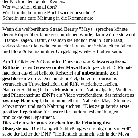
der Nachrichtenagentur Reuters.
Wer war schon einmal dort?
Wollt ihr die berühmte Bucht wieder besuchen?
Schreibt uns eure Meinung in die Kommentare.
Wenn die weltberühmte Strand-Beauty "Maya" sprechen könnte,
deren Körper über Jahre geschundenen wurde, dann würde sie wohl
"Danke" sagen. Dafür, dass man sie endlich mal in Ruhe lässt,
sodass sie nach Jahrzehnten wieder ihre wahre Schönheit entfalten,
und Flora & Fauna in ihrer Umgebung wieder erblühen kann.
Am 19. Oktober 2018 wurden Dutzende von
Schwarzspitzen-
Riffhaie
in den
Gewässern der Maya Bucht
gesichtet - 5 Monate
nachdem das einst beliebte Reiseziel auf
unbestimmte Zeit
geschlossen
wurde. Dies mit dem Ziel, die vom Tourismus
verursachten Umweltschäden und Riffe wiederherzustellen.
Nach der Sichtung hat das Ministerium für Nationalparks, Wildtier-
und Pflanzenschutz
(DNP)
ein Video veröffentlicht, das mindestens
zwanzig Haie zeigt
, die in unmittelbarer Nähe des Maya Strandes
schwammen und nach Nahrung suchten. "Dies zeigt bereits
erste
positive Ergebnisse
für unsere Restaurierungsbemühungen",
frohlockte das Department.
Dies sei ein sehr gutes Zeichen für die Erholung des
Ökosystems.
"Die Komplett-Schließung war richtig und sinnvoll",
sagte der Leiter der DNP. "Hoffentlich tummeln sich in der Maya