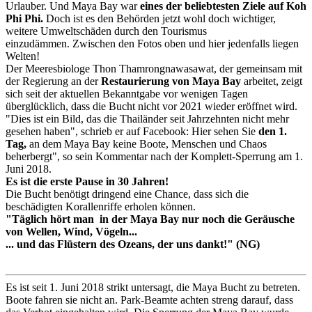
Urlauber. Und Maya Bay war
eines der beliebtesten Ziele auf Koh
Phi Phi.
Doch ist es den Behörden jetzt wohl doch wichtiger,
weitere Umweltschäden durch den Tourismus
einzudämmen. Zwischen den Fotos oben und hier jedenfalls liegen
Welten!
Der Meeresbiologe Thon Thamrongnawasawat, der gemeinsam mit
der Regierung an der
Restaurierung von Maya Bay
arbeitet, zeigt
sich seit der aktuellen Bekanntgabe vor wenigen Tagen
überglücklich, dass die Bucht nicht vor 2021 wieder eröffnet wird.
"Dies ist ein Bild, das die Thailänder seit Jahrzehnten nicht mehr
gesehen haben", schrieb er auf Facebook: Hier sehen Sie
den 1.
Tag,
an dem Maya Bay keine Boote, Menschen und Chaos
beherbergt", so sein Kommentar nach der Komplett-Sperrung am 1.
Juni 2018.
Es ist die erste Pause in 30 Jahren!
Die Bucht benötigt dringend eine Chance, dass sich die
beschädigten Korallenriffe erholen können.
"Täglich hört man in der Maya Bay nur noch die Geräusche
von Wellen, Wind, Vögeln...
... und das Flüstern des Ozeans, der uns dankt!" (NG)
Es ist seit 1. Juni 2018 strikt untersagt, die Maya Bucht zu betreten.
Boote fahren sie nicht an. Park-Beamte achten streng darauf, dass