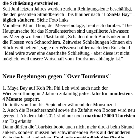
die Schließung entschieden
.
Seit Juni letzten Jahres werden zudem Reinigungsleute beschäftigt,
die den gesamten Strandbereich - bis hinüber nach "LoSaMa Bay" -
täglich säubern.
Siehe Foto links.
Vor allem Khun Thon, der Meeresbiologe, freut sich darüber. "Die
Hauptursache für das Korallensterben sind ungefilterte Abwasser,
ins Meer geworfener Plastikmüll, Schäden durch Bootsanker und
die Flossen von Schnorchlern. Zeitweise Schließungen können ein
Stück weit helfen", sagte der Wissenschaftler nach dem Entscheid.
"Ideal wäre zwar eine dauerhafte Schließung - aber diese ist nicht
möglich, weil unsere Wirtschaft vom Tourismus abhängig ist."
Neue Regelungen gegen "Over-Tourismus"
1. Maya Bay auf Koh Phi Phi Leh wird auch nach der
Wiedereröffnung in 2 Jahren zukünftig
jedes Jahr für mindestens
4 Monate
gesperrt.
Definitiv von Juni bis September während der Monsunzeit.
2. Auch die Besucheranzahl sowie die Zufahrt von Booten wird neu
geregelt. Ab dem Jahr 2021 sind nur noch
maximal 2000 Touristen
am Tag erlaubt.
Dann dürfen die Touristenboote auch nicht mehr direkt beim Strand
ankern, sondern müssen bei schwimmenden Piers auf der anderen
Seite der Insel andocken.
Egal, wie umständlich dies für die