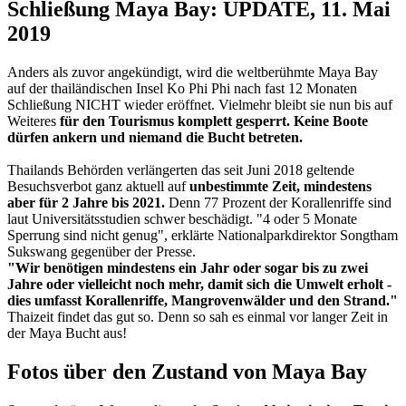
Schließung Maya Bay: UPDATE, 11. Mai
2019
Anders als zuvor angekündigt, wird die weltberühmte Maya Bay
auf der thailändischen Insel Ko Phi Phi nach fast 12 Monaten
Schließung NICHT wieder eröffnet. Vielmehr bleibt sie nun bis auf
Weiteres
für den Tourismus komplett gesperrt. Keine Boote
dürfen ankern und niemand die Bucht betreten.
Thailands Behörden verlängerten das seit Juni 2018 geltende
Besuchsverbot ganz aktuell auf
unbestimmte Zeit, mindestens
aber für 2 Jahre bis 2021.
Denn 77 Prozent der Korallenriffe sind
laut Universitätsstudien schwer beschädigt. "4 oder 5 Monate
Sperrung sind nicht genug", erklärte Nationalparkdirektor Songtham
Sukswang gegenüber der Presse.
"Wir benötigen mindestens ein Jahr oder sogar bis zu zwei
Jahre oder vielleicht noch mehr, damit sich die Umwelt erholt -
dies umfasst Korallenriffe, Mangrovenwälder und den Strand."
Thaizeit findet das gut so. Denn so sah es einmal vor langer Zeit in
der Maya Bucht aus!
Fotos über den Zustand von Maya Bay