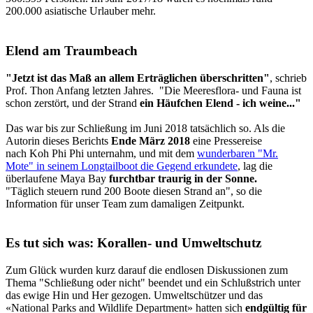
200.000 asiatische Urlauber mehr.
Elend am Traumbeach
"Jetzt ist das Maß an allem Erträglichen überschritten"
, schrieb
Prof. Thon Anfang letzten Jahres. "Die Meeresflora- und Fauna ist
schon zerstört, und der Strand
ein Häufchen Elend - ich weine..."
Das war bis zur Schließung im Juni 2018 tatsächlich so. Als die
Autorin dieses Berichts
Ende März 2018
eine Pressereise
nach Koh Phi Phi unternahm, und mit dem
wunderb
aren "Mr.
Mote" in seinem Longtailboot die Gegend erkundete
, lag die
überlaufene Maya Bay
furchtbar traurig in der Sonne.
"Täglich steuern rund 200 Boote diesen Strand an", so die
Information für unser Team zum damaligen Zeitpunkt.
Es tut sich was: Korallen- und Umweltschutz
Zum Glück wurden kurz darauf die endlosen Diskussionen zum
Thema "Schließung oder nicht" beendet und ein Schlußstrich unter
das ewige Hin und Her gezogen. Umweltschützer und das
«National Parks and Wildlife Department» hatten sich
endgültig für