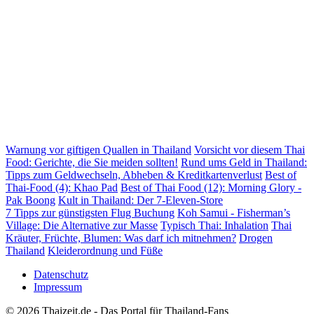
Warnung vor giftigen Quallen in Thailand
Vorsicht vor diesem Thai
Food: Gerichte, die Sie meiden sollten!
Rund ums Geld in Thailand:
Tipps zum Geldwechseln, Abheben & Kreditkartenverlust
Best of
Thai-Food (4): Khao Pad
Best of Thai Food (12): Morning Glory -
Pak Boong
Kult in Thailand: Der 7-Eleven-Store
7 Tipps zur günstigsten Flug Buchung
Koh Samui - Fisherman’s
Village: Die Alternative zur Masse
Typisch Thai: Inhalation
Thai
Kräuter, Früchte, Blumen: Was darf ich mitnehmen?
Drogen
Thailand
Kleiderordnung und Füße
Datenschutz
Impressum
© 2026 Thaizeit.de - Das Portal für Thailand-Fans