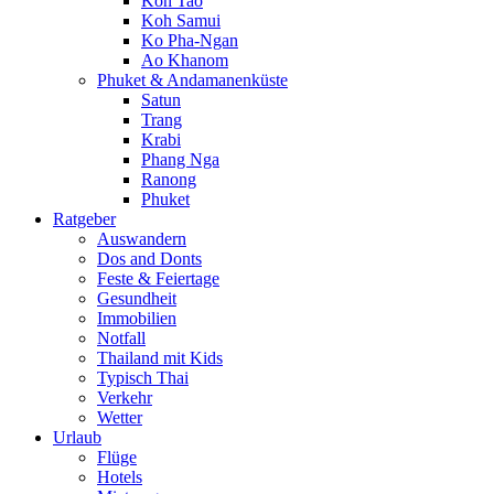
Koh Tao
Koh Samui
Ko Pha-Ngan
Ao Khanom
Phuket & Andamanenküste
Satun
Trang
Krabi
Phang Nga
Ranong
Phuket
Ratgeber
Auswandern
Dos and Donts
Feste & Feiertage
Gesundheit
Immobilien
Notfall
Thailand mit Kids
Typisch Thai
Verkehr
Wetter
Urlaub
Flüge
Hotels