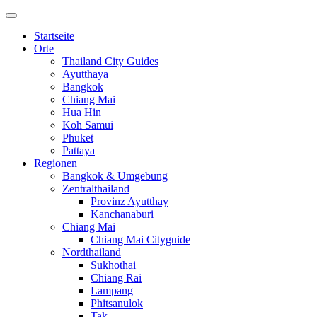
Startseite
Orte
Thailand City Guides
Ayutthaya
Bangkok
Chiang Mai
Hua Hin
Koh Samui
Phuket
Pattaya
Regionen
Bangkok & Umgebung
Zentralthailand
Provinz Ayutthay
Kanchanaburi
Chiang Mai
Chiang Mai Cityguide
Nordthailand
Sukhothai
Chiang Rai
Lampang
Phitsanulok
Tak