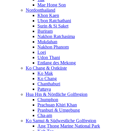
Mae Hong Son
Nordostthailand
Khon Kaen
Ubon Ratchathani
Surin & Si Saket
Buriram
Nakhon Ratchasima
Mukdahan
Nakhon Phanom
Loei
Udon Thani
Entlang des Mekong
Ko Chang & Ostküste
Ko Mak
Ko Chang
Chanthaburi
Pattaya
Hua Hin & Nördliche Golfregion
Chumphon
Prachuap Khiri Khan
Pranburi & Umgebung
Cha-am
Ko Samui & Südwestliche Golfregion
Ang Thong Marine National Park