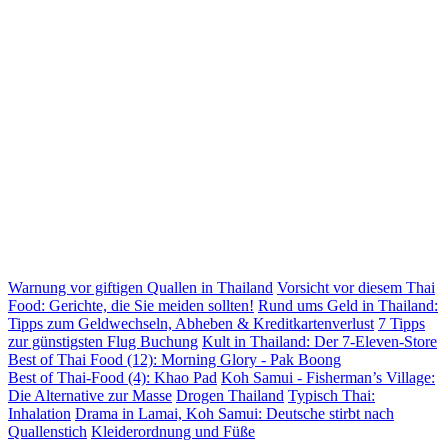
Warnung vor giftigen Quallen in Thailand
Vorsicht vor diesem Thai
Food: Gerichte, die Sie meiden sollten!
Rund ums Geld in Thailand:
Tipps zum Geldwechseln, Abheben & Kreditkartenverlust
7 Tipps
zur günstigsten Flug Buchung
Kult in Thailand: Der 7-Eleven-Store
Best of Thai Food (12): Morning Glory - Pak Boong
Best of Thai-Food (4): Khao Pad
Koh Samui - Fisherman’s Village:
Die Alternative zur Masse
Drogen Thailand
Typisch Thai:
Inhalation
Drama in Lamai, Koh Samui: Deutsche stirbt nach
Quallenstich
Kleiderordnung und Füße