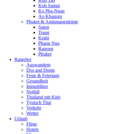
Koh Tao
Koh Samui
Ko Pha-Ngan
Ao Khanom
Phuket & Andamanenküste
Satun
Trang
Krabi
Phang Nga
Ranong
Phuket
Ratgeber
Auswandern
Dos and Donts
Feste & Feiertage
Gesundheit
Immobilien
Notfall
Thailand mit Kids
Typisch Thai
Verkehr
Wetter
Urlaub
Flüge
Hotels