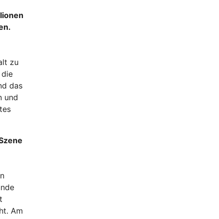
llionen
en.
alt zu
 die
Und das
n und
tes
-Szene
in
unde
t
ht. Am