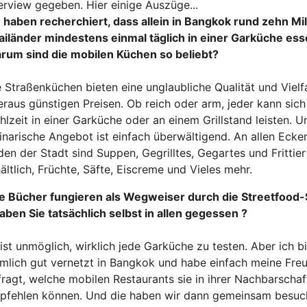
terview gegeben. Hier
einige Auszüge...
e haben recherchiert, dass allein in Bangkok rund zehn Mi
ailänder mindestens einmal täglich in einer Garküche ess
rum sind die mobilen Küchen so beliebt?
 Straßenküchen bieten eine unglaubliche Qualität und Vielf
raus günstigen Preisen. Ob reich oder arm, jeder kann sich
lzeit in einer Garküche oder an einem Grillstand leisten. 
linarische Angebot ist einfach überwältigend. An allen Ecke
en der Stadt sind Suppen, Gegrilltes, Gegartes und Frittier
ältlich, Früchte, Säfte, Eiscreme und Vieles mehr.
re Bücher fungieren als Wegweiser durch die Streetfood
haben Sie tatsächlich selbst in allen gegessen ?
ist unmöglich, wirklich jede Garküche zu testen. Aber ich b
emlich gut vernetzt in Bangkok und habe einfach meine Fre
fragt, welche mobilen Restaurants sie in ihrer Nachbarschaf
pfehlen können. Und die haben wir dann gemeinsam besuc