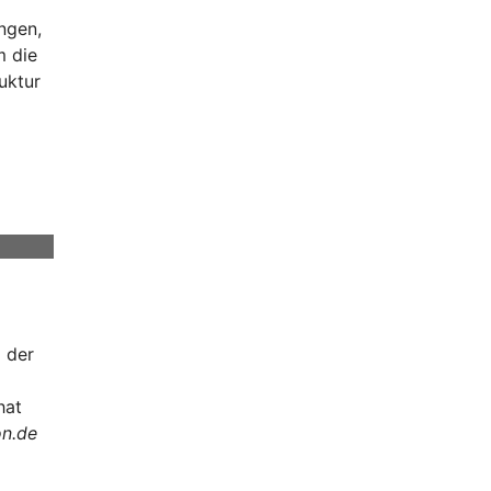
ngen,
m die
uktur
 der
hat
n.de