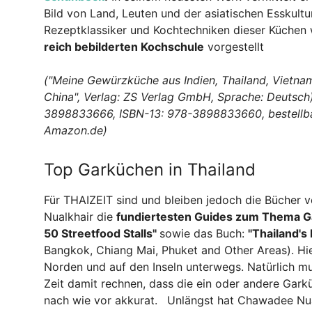
Bild von Land, Leuten und der asiatischen Esskultur
Rezeptklassiker und Kochtechniken dieser Küchen 
reich bebilderten Kochschule
vorgestellt
("Meine Gewürzküche aus Indien, Thailand, Vietna
China",
Verlag: ZS Verlag GmbH, Sprache: Deutsch
3898833666,
ISBN-13: 978-3898833660, bestell
Amazon.de)
Top Garküchen in Thailand
Für THAIZEIT sind und bleiben jedoch die Bücher
Nualkhair die
fundiertesten Guides zum Thema 
50 Streetfood Stalls"
sowie das Buch:
"Thailand's
Bangkok, Chiang Mai, Phuket and Other Areas). Hie
Norden und auf den Inseln unterwegs. Natürlich mu
Zeit damit rechnen, dass die ein oder andere Gark
nach wie vor akkurat.
Unlängst hat Chawadee Nua