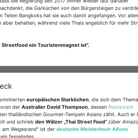
dass die Regierung seit 2017 immer wieder laut darüber
nachdenkt, die Garküchen von den Bürgersteigen zu verdrä
in Teilen Bangkoks hat sie auch damit angefangen. Vor alle
 aber behalten, während viele Thais angeblich für mehr Str
r Streetfood ein Touristenmagnet ist".
beck
enommierten
europäischen Starköchen
, die sich dem Thema
voran der
Australier David Thompson
, dessen
Restaurant
en thailändischen Gourmet-Tempeln Asiens zählt. Auch er 
olt und schrieb
den Wälzer „Thai Street Food“
(über Amazo
st am Wegesrand" ist der
deutsche Meisterkoch Alfons
 ein fesselndes