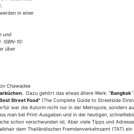
.
werden in einer
m und
).
ISBN-10:
bar
übe
r
 von Chawadee
Garküchen.
Dazu gehört das etwas ältere Werk: "
Bangkok`
 Best Street Food"
(The Complete Guide to Streetside Dinin
rfür war die Autorin nicht nur in der Metropole, sondern a
ss man bei Print-Ausgaben und in der heutigen, schnellleb
üche schon verschwunden ist. Aber viele Tipps und Adresse
lkhair dem Thailändischen Fremdenverkehrsamt (TAT) ein