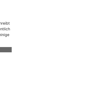
hreibt
ntlich
einige