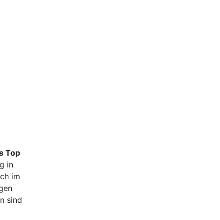
s Top
g in
uch im
igen
n sind