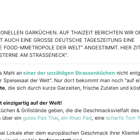
TIONELLEN GARKÜCHEN. AUF THAIZEIT BERICHTEN WIR O
AT AUCH EINE GROSSE DEUTSCHE TAGESZEITUNG EINE L
FOOD-MMETROPOLE DER WELT" ANGESTIMMT. HIER ZITI
 STERNE AM STRASSENECK".
es Mahl an
einer der unzähligen Strassenküchen
nicht ent
ter Speisesaal der Welt". Nur dort bekommt man noch "auf e
te
, die sich durch kurze Garzeiten, frische Zutaten und köst
t einzigartig auf der Welt!
küchen & Grillstände geben, die die Geschmacksvielfalt des
s über ein
gutes Pad Thai
,
ein Khao Pad
, eine
scharfe Tom 
ai Lokale eher dem europäischen Geschmack ihrer Klientel