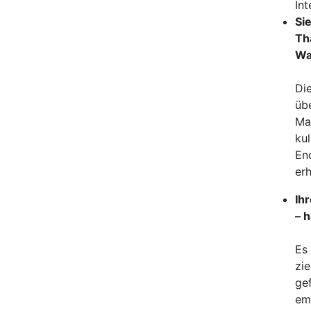
In
Si
Th
Wa
Die
übe
Mah
ku
End
erh
Ih
– 
Es 
zi
ge
em