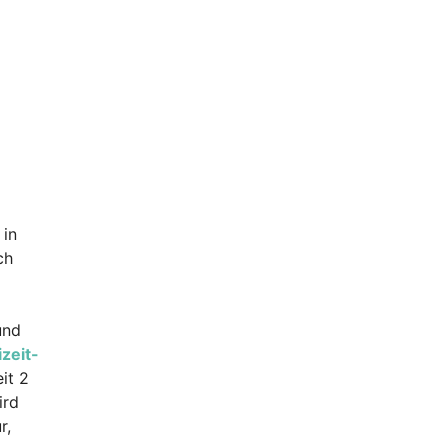
 in
ch
und
zeit-
it 2
rd
r,