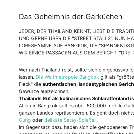
Das Geheimnis der Garküchen
JEDER, DER THAILAND KENNT, LIEBT DIE TRADI
UND GERNE ÜBER DIE "STREET STALLS". NUN H
OBESHYMNE AUF BANGKOK, DIE "SPANNENDSTE 
IR EINIGE PASSAGEN AUS DEM BERICHT: "DREI
Wer nach Thailand reist, sollte sich ein genussvoll
lassen.
Die Weltmetropole Bangkok
gilt als "größ
Fleck" die
authentischen, landestypischen Gerich
Gewürze auszeichnen.
Thailands Ruf als kulinarisches Schlaraffenland is
Allein in Bangkok soll es über 500.000 mobile Gar
ganzen Landes repräsentieren. Es geht doch nicht
Gung
oder
delikate Satay-Spieße...
Im Gegensatz dazu haben sich die gehobeneren Th