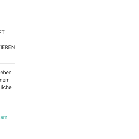
FT
EREN W
gehen
inem
liche
Yam