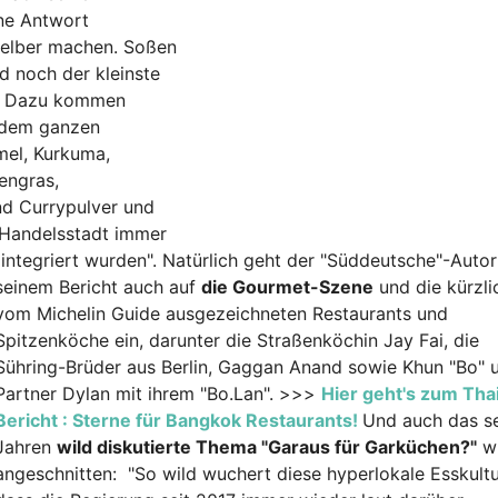
ine Antwort
 selber machen. Soßen
 noch der kleinste
n. Dazu kommen
s dem ganzen
el, Kurkuma,
engras,
d Currypulver und
 Handelsstadt immer
integriert wurden".
Natürlich geht der "Süddeutsche"-Autor
seinem Bericht auch auf
die Gourmet-Szene
und die kürzli
vom Michelin Guide ausgezeichneten Restaurants und
Spitzenköche ein, darunter die Straßenköchin Jay Fai, die
Sühring-Brüder aus Berlin, Gaggan Anand sowie Khun "Bo" 
Partner Dylan mit ihrem "Bo.Lan". >>>
Hier geht's zum Thai
Bericht : Sterne für Bangkok Restaurants!
Und auch das se
Jahren
wild diskutierte Thema "Garaus für Garküchen?"
wi
angeschnitten: "So wild wuchert diese hyperlokale Esskultu