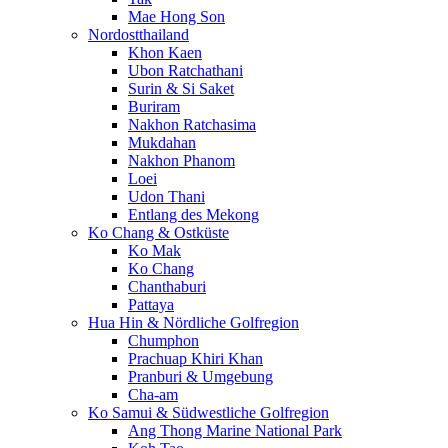
Mae Hong Son
Nordostthailand
Khon Kaen
Ubon Ratchathani
Surin & Si Saket
Buriram
Nakhon Ratchasima
Mukdahan
Nakhon Phanom
Loei
Udon Thani
Entlang des Mekong
Ko Chang & Ostküste
Ko Mak
Ko Chang
Chanthaburi
Pattaya
Hua Hin & Nördliche Golfregion
Chumphon
Prachuap Khiri Khan
Pranburi & Umgebung
Cha-am
Ko Samui & Südwestliche Golfregion
Ang Thong Marine National Park