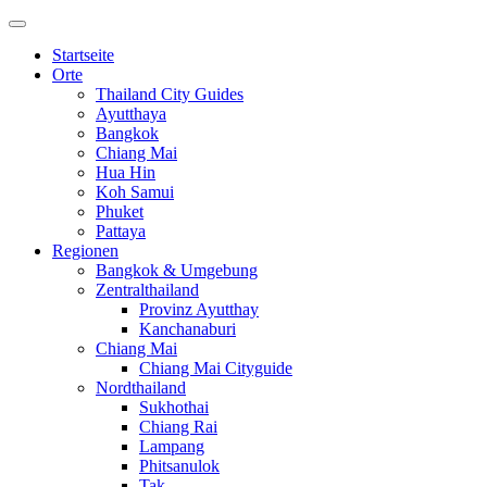
Startseite
Orte
Thailand City Guides
Ayutthaya
Bangkok
Chiang Mai
Hua Hin
Koh Samui
Phuket
Pattaya
Regionen
Bangkok & Umgebung
Zentralthailand
Provinz Ayutthay
Kanchanaburi
Chiang Mai
Chiang Mai Cityguide
Nordthailand
Sukhothai
Chiang Rai
Lampang
Phitsanulok
Tak