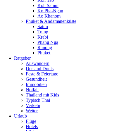
Koh Tao
Koh Samui
Ko Pha-Ngan
Ao Khanom
Phuket & Andamanenküste
Satun
Trang
Krabi
Phang Nga
Ranong
Phuket
Ratgeber
Auswandern
Dos and Donts
Feste & Feiertage
Gesundheit
Immobilien
Notfall
Thailand mit Kids
Typisch Thai
Verkehr
Wetter
Urlaub
Flüge
Hotels