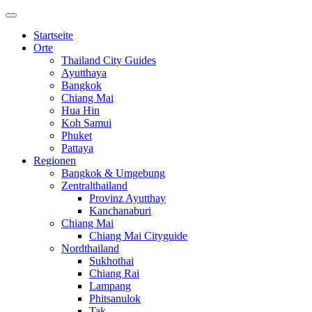
Startseite
Orte
Thailand City Guides
Ayutthaya
Bangkok
Chiang Mai
Hua Hin
Koh Samui
Phuket
Pattaya
Regionen
Bangkok & Umgebung
Zentralthailand
Provinz Ayutthay
Kanchanaburi
Chiang Mai
Chiang Mai Cityguide
Nordthailand
Sukhothai
Chiang Rai
Lampang
Phitsanulok
Tak