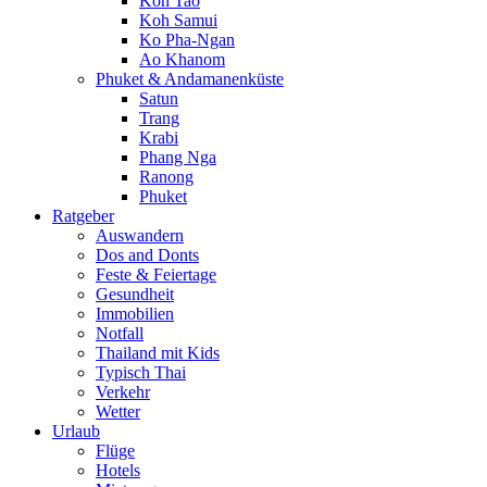
Koh Tao
Koh Samui
Ko Pha-Ngan
Ao Khanom
Phuket & Andamanenküste
Satun
Trang
Krabi
Phang Nga
Ranong
Phuket
Ratgeber
Auswandern
Dos and Donts
Feste & Feiertage
Gesundheit
Immobilien
Notfall
Thailand mit Kids
Typisch Thai
Verkehr
Wetter
Urlaub
Flüge
Hotels