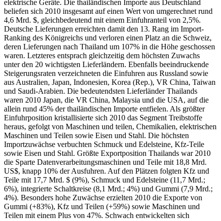
elektrische Geräte. Die thailändischen Importe aus Deutschland
beliefen sich 2010 insgesamt auf einen Wert von umgerechnet rund
4,6 Mrd. $, gleichbedeutend mit einem Einfuhranteil von 2,5%.
Deutsche Lieferungen erreichten damit den 13. Rang im Import-
Ranking des Königreichs und verloren einen Platz an die Schweiz,
deren Lieferungen nach Thailand um 107% in die Höhe geschossen
waren. Letzteres entsprach gleichzeitig dem höchsten Zuwachs
unter den 20 wichtigsten Lieferländern. Ebenfalls beeindruckende
Steigerungsraten verzeichneten die Einfuhren aus Russland sowie
aus Australien, Japan, Indonesien, Korea (Rep.), VR China, Taiwan
und Saudi-Arabien. Die bedeutendsten Lieferländer Thailands
waren 2010 Japan, die VR China, Malaysia und die USA, auf die
allein rund 45% der thailändischen Importe entfielen. Als größter
Einfuhrposition kristallisierte sich 2010 das Segment Treibstoffe
heraus, gefolgt von Maschinen und teilen, Chemikalien, elektrischen
Maschinen und Teilen sowie Eisen und Stahl. Die höchsten
Importzuwächse verbuchten Schmuck und Edelsteine, Kfz-Teile
sowie Eisen und Stahl. Größte Exportposition Thailands war 2010
die Sparte Datenverarbeitungsmaschinen und Teile mit 18,8 Mrd.
US$, knapp 10% der Ausfuhren. Auf den Plätzen folgten Kfz und
Teile mit 17,7 Mrd. $ (9%), Schmuck und Edelsteine (11,7 Mrd.;
6%), integrierte Schaltkreise (8,1 Mrd.; 4%) und Gummi (7,9 Mrd.;
4%). Besonders hohe Zuwächse erzielten 2010 die Exporte von
Gummi (+83%), Kfz und Teilen (+59%) sowie Maschinen und
Teilen mit einem Plus von 47%. Schwach entwickelten sich