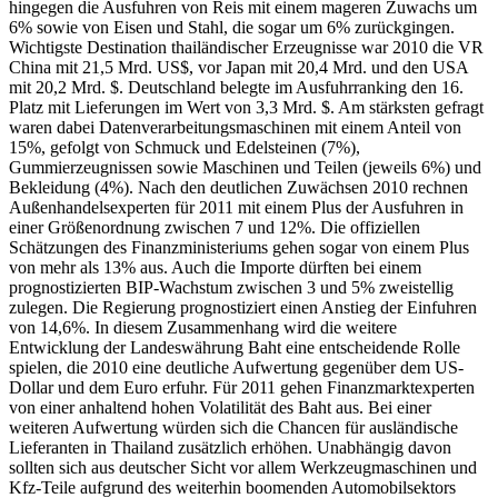
hingegen die Ausfuhren von Reis mit einem mageren Zuwachs um
6% sowie von Eisen und Stahl, die sogar um 6% zurückgingen.
Wichtigste Destination thailändischer Erzeugnisse war 2010 die VR
China mit 21,5 Mrd. US$, vor Japan mit 20,4 Mrd. und den USA
mit 20,2 Mrd. $. Deutschland belegte im Ausfuhrranking den 16.
Platz mit Lieferungen im Wert von 3,3 Mrd. $. Am stärksten gefragt
waren dabei Datenverarbeitungsmaschinen mit einem Anteil von
15%, gefolgt von Schmuck und Edelsteinen (7%),
Gummierzeugnissen sowie Maschinen und Teilen (jeweils 6%) und
Bekleidung (4%). Nach den deutlichen Zuwächsen 2010 rechnen
Außenhandelsexperten für 2011 mit einem Plus der Ausfuhren in
einer Größenordnung zwischen 7 und 12%. Die offiziellen
Schätzungen des Finanzministeriums gehen sogar von einem Plus
von mehr als 13% aus. Auch die Importe dürften bei einem
prognostizierten BIP-Wachstum zwischen 3 und 5% zweistellig
zulegen. Die Regierung prognostiziert einen Anstieg der Einfuhren
von 14,6%. In diesem Zusammenhang wird die weitere
Entwicklung der Landeswährung Baht eine entscheidende Rolle
spielen, die 2010 eine deutliche Aufwertung gegenüber dem US-
Dollar und dem Euro erfuhr. Für 2011 gehen Finanzmarktexperten
von einer anhaltend hohen Volatilität des Baht aus. Bei einer
weiteren Aufwertung würden sich die Chancen für ausländische
Lieferanten in Thailand zusätzlich erhöhen. Unabhängig davon
sollten sich aus deutscher Sicht vor allem Werkzeugmaschinen und
Kfz-Teile aufgrund des weiterhin boomenden Automobilsektors