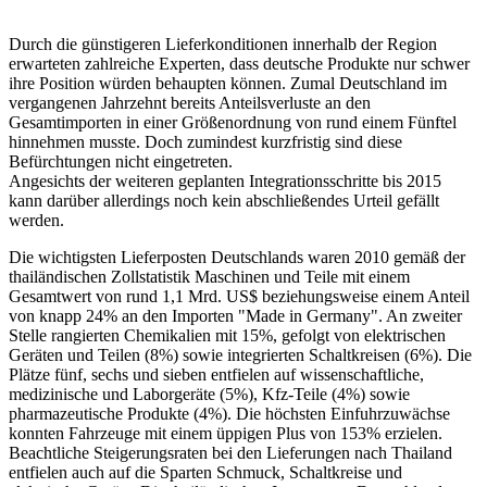
Durch die günstigeren Lieferkonditionen innerhalb der Region
erwarteten zahlreiche Experten, dass deutsche Produkte nur schwer
ihre Position würden behaupten können. Zumal Deutschland im
vergangenen Jahrzehnt bereits Anteilsverluste an den
Gesamtimporten in einer Größenordnung von rund einem Fünftel
hinnehmen musste. Doch zumindest kurzfristig sind diese
Befürchtungen nicht eingetreten.
Angesichts der weiteren geplanten Integrationsschritte bis 2015
kann darüber allerdings noch kein abschließendes Urteil gefällt
werden.
Die wichtigsten Lieferposten Deutschlands waren 2010 gemäß der
thailändischen Zollstatistik Maschinen und Teile mit einem
Gesamtwert von rund 1,1 Mrd. US$ beziehungsweise einem Anteil
von knapp 24% an den Importen "Made in Germany". An zweiter
Stelle rangierten Chemikalien mit 15%, gefolgt von elektrischen
Geräten und Teilen (8%) sowie integrierten Schaltkreisen (6%). Die
Plätze fünf, sechs und sieben entfielen auf wissenschaftliche,
medizinische und Laborgeräte (5%), Kfz-Teile (4%) sowie
pharmazeutische Produkte (4%). Die höchsten Einfuhrzuwächse
konnten Fahrzeuge mit einem üppigen Plus von 153% erzielen.
Beachtliche Steigerungsraten bei den Lieferungen nach Thailand
entfielen auch auf die Sparten Schmuck, Schaltkreise und