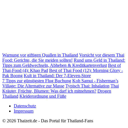
Warnung vor giftigen Quallen in Thailand
Vorsicht vor diesem Thai
Food: Gerichte, die Sie meiden sollten!
Rund ums Geld in Thailand:
Tipps zum Geldwechseln, Abheben & Kreditkartenverlust
Best of
Thai-Food (4): Khao Pad
Best of Thai Food (12): Morning Glory -
Pak Boong
Kult in Thailand: Der 7-Eleven-Store
7 Tipps zur günstigsten Flug Buchung
Koh Samui - Fisherman’s
Village: Die Alternative zur Masse
Typisch Thai: Inhalation
Thai
Kräuter, Früchte, Blumen: Was darf ich mitnehmen?
Drogen
Thailand
Kleiderordnung und Füße
Datenschutz
Impressum
© 2026 Thaizeit.de - Das Portal für Thailand-Fans