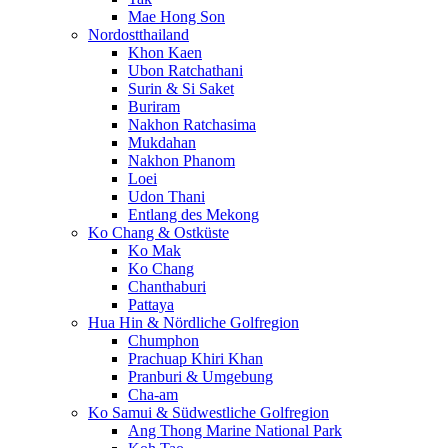
Mae Hong Son
Nordostthailand
Khon Kaen
Ubon Ratchathani
Surin & Si Saket
Buriram
Nakhon Ratchasima
Mukdahan
Nakhon Phanom
Loei
Udon Thani
Entlang des Mekong
Ko Chang & Ostküste
Ko Mak
Ko Chang
Chanthaburi
Pattaya
Hua Hin & Nördliche Golfregion
Chumphon
Prachuap Khiri Khan
Pranburi & Umgebung
Cha-am
Ko Samui & Südwestliche Golfregion
Ang Thong Marine National Park