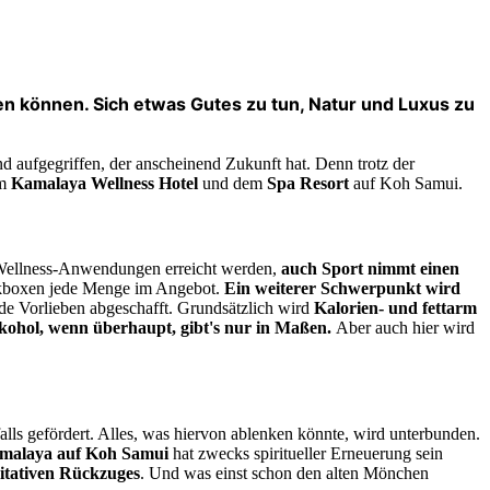
n können. Sich etwas Gutes zu tun, Natur und Luxus zu
d aufgegriffen, der anscheinend Zukunft hat. Denn trotz der
om
Kamalaya Wellness Hotel
und dem
Spa Resort
auf Koh Samui.
 Wellness-Anwendungen erreicht werden,
auch Sport nimmt einen
ickboxen jede Menge im Angebot.
Ein weiterer Schwerpunkt wird
de Vorlieben abgeschafft. Grundsätzlich wird
K
alorien- und fettarm
kohol, wenn überhaupt, gibt's nur in Maßen.
Aber auch hier wird
lls gefördert. Alles, was hiervon ablenken könnte, wird unterbunden.
malaya auf Koh Samui
hat zwecks spiritueller Erneuerung sein
ditativen Rückzuges
. Und was einst schon den alten Mönchen