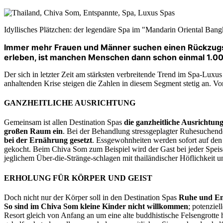
Idyllisches Plätzchen: der legendäre Spa im "Mandarin Oriental Ban
I
mmer mehr Frauen und Männer suchen einen Rückzugsort
erleben, ist manchen Menschen dann schon einmal 1.00
Der sich in letzter Zeit am stärksten verbreitende Trend im Spa-Luxus
anhaltenden Krise steigen die Zahlen in diesem Segment stetig an. Vor
GANZHEITLICHE AUSRICHTUNG
Gemeinsam ist allen Destination Spas
die ganzheitliche Ausrichtun
großen Raum ein
. Bei der Behandlung stressgeplagter Ruhesuchend
bei der Ernährung gesetzt
. Essgewohnheiten werden sofort auf den 
gekocht. Beim Chiva Som zum Beispiel wird der Gast bei jeder Speise,
jeglichem Über-die-Stränge-schlagen mit thailändischer Höflichkeit
ERHOLUNG FÜR KÖRPER UND GEIST
Doch nicht nur der Körper soll in den Destination Spas
Ruhe und E
So sind im Chiva Som kleine Kinder nicht willkommen
; potenziel
Resort gleich von Anfang an um eine alte buddhistische Felsengrotte