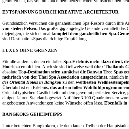
geholfen hat, das soll nun auch dem neuzeitlichen Sinnsuchenden he
ENTSPANNUNG DURCH KREATIVE ARCHITEKTUR
Grundsätzlich versuchen die ganzheitlichen Spa-Resorts durch ihre 
von steilen Felsen.
Das großzügig angelegte Gelände vermittelt das G
diejenigen, die sich einmal
komplett dem ganzheitlichen Spa-Genus
sind Destination-Spas die richtige Empfehlung.
LUXUS OHNE GRENZEN
Für alle anderen, denen ein tolles
Spa-Erlebnis mehr dazu dient, d
Hotels
zu empfehlen. Auch sie sind teilweise
weit über Thailands 
absolute
Top-Destination seien zunächst die Banyan Tree Spas
gen
mehrfach von der Thai Spa Association ausgezeichnet
, nämlich i
des Oriental Hotels in Bangkok
zu den
weltbesten Wellnesstempel
Überfahrt ist ein Erlebnis,
das auf ein tolles Wohlfühlprogramm ei
Oriental typischen Gastlichkeit und dem gewohnt perfekten Service,
einigen Jahren Standards gesetzt. Auf über 3.100 Quadratmetern wur
angebotenen Anwendungen keine Wünsche offen lässt.
Ebenfalls in
BANGKOKS GEHEIMTIPPS
Unter betuchten Bangkokern, die dem lauten Treiben der Hauptstadt en