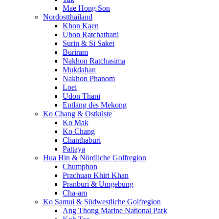
Mae Hong Son
Nordostthailand
Khon Kaen
Ubon Ratchathani
Surin & Si Saket
Buriram
Nakhon Ratchasima
Mukdahan
Nakhon Phanom
Loei
Udon Thani
Entlang des Mekong
Ko Chang & Ostküste
Ko Mak
Ko Chang
Chanthaburi
Pattaya
Hua Hin & Nördliche Golfregion
Chumphon
Prachuap Khiri Khan
Pranburi & Umgebung
Cha-am
Ko Samui & Südwestliche Golfregion
Ang Thong Marine National Park