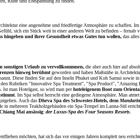
lfen, Ruhe und Entspannung zu finden.
Architektur eine angenehme und friedfertige Atmosphäre zu schaffen. I
efühl, sich ein Stück weit in einer anderen Welt zu befinden – fernab
s hingeben und ihrer Gesundheit etwas Gutes tun wollen,
das alle
en sonstigen Urlaub zu vervollkommnen,
die aber auch hier auf abso
Grenzen hinweg berühmt
geworden und haben Maßstäbe in Architektur 
annt. Diese finden Sie auf den Inseln Phuket und Koh Samui sowie i
n den Rubriken "Innovative Spa Treatment", "Spa Product", "Amazing
n
. Ist man Hotelgast, so wird man per
hoteleigenem Boot zum Orienta
nstimmt
. Im Spa selbst herrscht eine gediegene Atmosphäre. Man atmet 
 gutgehen. Auch das
Dheva Spa des Schwester-Hotels, dem
Mandarin
de in mehreren Teakholzgebäuden ein Spa-Tempel im Lanna-Stil erricht
 Chiang Mai ansässig
:
der Luxus-Spa des Four Seasons Resorts
.
tfliehen möchten, hat sich das vor einigen Jahren komplett neu errich