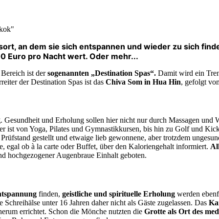
gkok"
, an dem sie sich entspannen und wieder zu sich finde
0 Euro pro Nacht wert. Oder mehr...
 Bereich ist der
sogenannten „Destination Spas“.
Damit wird ein Tren
reiter der Destination Spas ist das
Chiva Som in Hua Hin
, gefolgt v
g
. Gesundheit und Erholung sollen hier nicht nur durch Massagen und
er ist von Yoga, Pilates und Gymnastikkursen, bis hin zu Golf und K
Prüfstand gestellt und etwaige lieb gewonnene, aber trotzdem ungesun
 egal ob à la carte oder Buffet, über den Kaloriengehalt informiert.
Al
 und hochgezogener Augenbraue Einhalt geboten.
ntspannung
finden,
geistliche und spirituelle Erholung
werden ebenfa
le Schreihälse unter 16 Jahren daher nicht als Gäste zugelassen. Das
Ka
 herum errichtet. Schon die Mönche nutzten die
Grotte als Ort des me