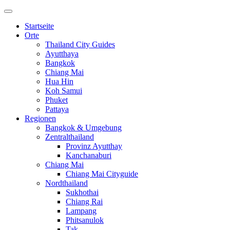
Startseite
Orte
Thailand City Guides
Ayutthaya
Bangkok
Chiang Mai
Hua Hin
Koh Samui
Phuket
Pattaya
Regionen
Bangkok & Umgebung
Zentralthailand
Provinz Ayutthay
Kanchanaburi
Chiang Mai
Chiang Mai Cityguide
Nordthailand
Sukhothai
Chiang Rai
Lampang
Phitsanulok
Tak