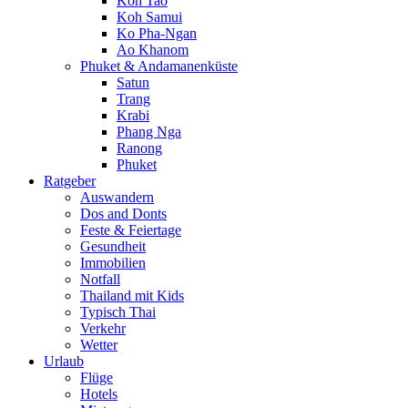
Koh Tao
Koh Samui
Ko Pha-Ngan
Ao Khanom
Phuket & Andamanenküste
Satun
Trang
Krabi
Phang Nga
Ranong
Phuket
Ratgeber
Auswandern
Dos and Donts
Feste & Feiertage
Gesundheit
Immobilien
Notfall
Thailand mit Kids
Typisch Thai
Verkehr
Wetter
Urlaub
Flüge
Hotels