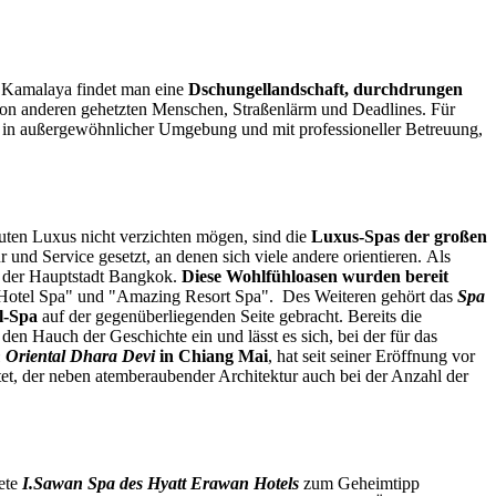
m Kamalaya findet man eine
Dschungellandschaft, durchdrungen
 von anderen gehetzten Menschen, Straßenlärm und Deadlines. Für
s in außergewöhnlicher Umgebung und mit professioneller Betreuung,
luten Luxus nicht verzichten mögen, sind die
Luxus-Spas der großen
und Service gesetzt, an denen sich viele andere orientieren. Als
n der Hauptstadt Bangkok.
D
iese Wohlfühloasen wurden bereit
 Hotel Spa" und "Amazing Resort Spa". Des Weiteren gehört das
Spa
l-Spa
auf der gegenüberliegenden Seite gebracht. Bereits die
den Hauch der Geschichte ein und lässt es sich, bei der für das
 Oriental Dhara Devi
in Chiang Mai
, hat seit seiner Eröffnung vor
et, der neben atemberaubender Architektur auch bei der Anzahl der
tete
I.Sawan Spa des Hyatt Erawan Hotels
zum Geheimtipp