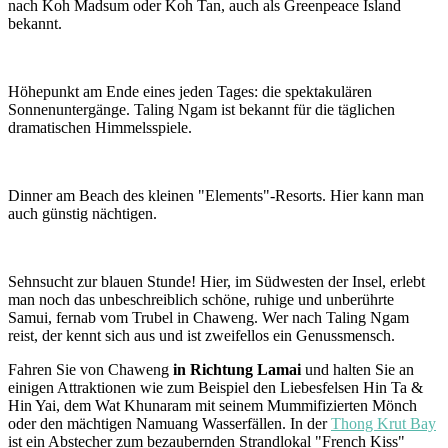
nach Koh Madsum oder Koh Tan, auch als Greenpeace Island
bekannt.
Höhepunkt am Ende eines jeden Tages: die spektakulären
Sonnenuntergänge. Taling Ngam ist bekannt für die täglichen
dramatischen Himmelsspiele.
Dinner am Beach des kleinen "Elements"-Resorts. Hier kann man
auch günstig nächtigen.
Sehnsucht zur blauen Stunde! Hier, im Südwesten der Insel, erlebt
man noch das unbeschreiblich schöne, ruhige und unberührte
Samui, fernab vom Trubel in Chaweng. Wer nach Taling Ngam
reist, der kennt sich aus und ist zweifellos ein Genussmensch.
Fahren Sie von Chaweng
in Richtung Lamai
und halten Sie an
einigen Attraktionen wie zum Beispiel den Liebesfelsen Hin Ta &
Hin Yai, dem Wat Khunaram mit seinem Mummifizierten Mönch
oder den mächtigen Namuang Wasserfällen. In der
Thong Krut Bay
ist ein Abstecher zum bezaubernden Strandlokal "French Kiss"