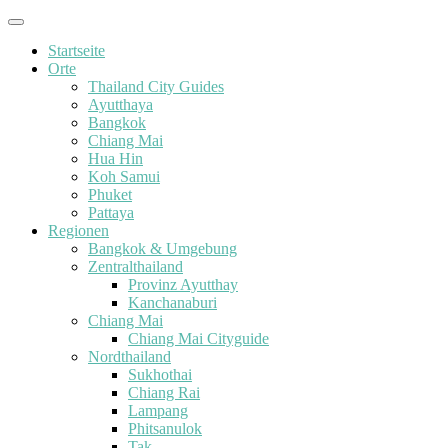
Startseite
Orte
Thailand City Guides
Ayutthaya
Bangkok
Chiang Mai
Hua Hin
Koh Samui
Phuket
Pattaya
Regionen
Bangkok & Umgebung
Zentralthailand
Provinz Ayutthay
Kanchanaburi
Chiang Mai
Chiang Mai Cityguide
Nordthailand
Sukhothai
Chiang Rai
Lampang
Phitsanulok
Tak