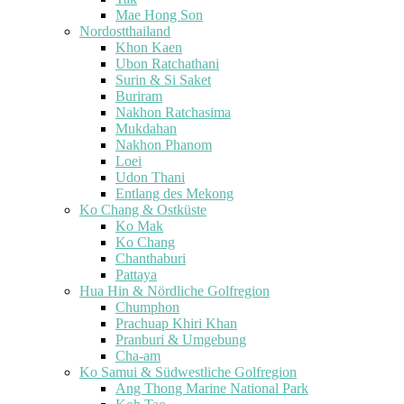
Mae Hong Son
Nordostthailand
Khon Kaen
Ubon Ratchathani
Surin & Si Saket
Buriram
Nakhon Ratchasima
Mukdahan
Nakhon Phanom
Loei
Udon Thani
Entlang des Mekong
Ko Chang & Ostküste
Ko Mak
Ko Chang
Chanthaburi
Pattaya
Hua Hin & Nördliche Golfregion
Chumphon
Prachuap Khiri Khan
Pranburi & Umgebung
Cha-am
Ko Samui & Südwestliche Golfregion
Ang Thong Marine National Park