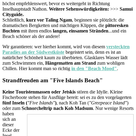
höchst empfehlenswert, bevor es weitergeht in Richtung
Inselhauptstadt Nathon.
Weitere Sehenswürdigkeiten:
>>>
Samui
Cityguide.
Schließlich,
kurz vor Taling Ngam
, beginnen sie plötzlich: die
dramatischen Bergketten und mächtigen Klippen, die
pittoresken
Buchten
mit ihren endlos
langen, einsamen Stränden
...und ein
Beach schöner als der andere!
Wir garantieren: wer hierher kommt, wird von diesem
versteckten
Paradies an der Südwestküste
begeistert sein, denn es ist an
natürlicher Schönheit kaum zu überbieten. Glasklares Wasser lädt
zum Schwimmen ein,
Hängematten am Strand
zum wohligen
Chillen. Hier kommt man so richtig
in den "Beach Mood"
.
Strandfreuden am "Five Islands Beach"
Keine Touristenmassen oder Jetskis
stören die Idylle. Kleine
Fischerboote stehen für Ausflüge bereit: sei es zu den vorgelagerten
fünf Inseln (
"F
ive Islands"
)
, nach Koh Tan (
"Greepeace Island"
)
oder zum
Schnorcheltrip nach
Koh Madsum
.
Nur wenige Resorts
haben
sich an
dieser
Ecke der
Insel