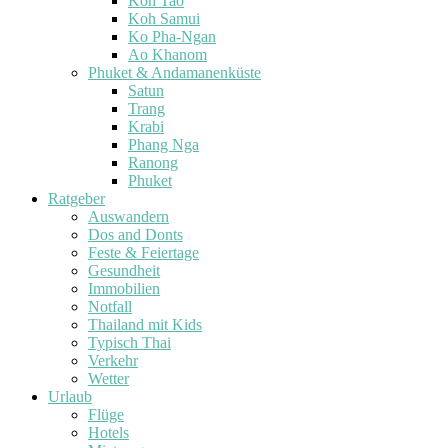
Koh Tao
Koh Samui
Ko Pha-Ngan
Ao Khanom
Phuket & Andamanenküste
Satun
Trang
Krabi
Phang Nga
Ranong
Phuket
Ratgeber
Auswandern
Dos and Donts
Feste & Feiertage
Gesundheit
Immobilien
Notfall
Thailand mit Kids
Typisch Thai
Verkehr
Wetter
Urlaub
Flüge
Hotels