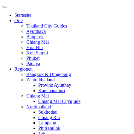
Startseite
Orte
Thailand City Guides
Ayutthaya
Bangkok
Chiang Mai
Hua Hin
Koh Samui
Phuket
Pattaya
Regionen
Bangkok & Umgebung
Zentralthailand
Provinz Ayutthay
Kanchanaburi
Chiang Mai
Chiang Mai Cityguide
Nordthailand
Sukhothai
Chiang Rai
Lampang
Phitsanulok
Tak