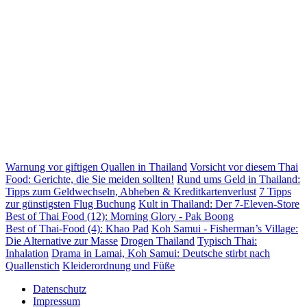
Warnung vor giftigen Quallen in Thailand
Vorsicht vor diesem Thai
Food: Gerichte, die Sie meiden sollten!
Rund ums Geld in Thailand:
Tipps zum Geldwechseln, Abheben & Kreditkartenverlust
7 Tipps
zur günstigsten Flug Buchung
Kult in Thailand: Der 7-Eleven-Store
Best of Thai Food (12): Morning Glory - Pak Boong
Best of Thai-Food (4): Khao Pad
Koh Samui - Fisherman’s Village:
Die Alternative zur Masse
Drogen Thailand
Typisch Thai:
Inhalation
Drama in Lamai, Koh Samui: Deutsche stirbt nach
Quallenstich
Kleiderordnung und Füße
Datenschutz
Impressum