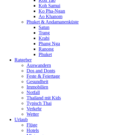
Koh Tao
Koh Samui
Ko Pha-Ngan
Ao Khanom
Phuket & Andamanenküste
Satun
Trang
Krabi
Phang Nga
Ranong
Phuket
Ratgeber
Auswandern
Dos and Donts
Feste & Feiertage
Gesundheit
Immobilien
Notfall
Thailand mit Kids
Typisch Thai
Verkehr
Wetter
Urlaub
Flüge
Hotels