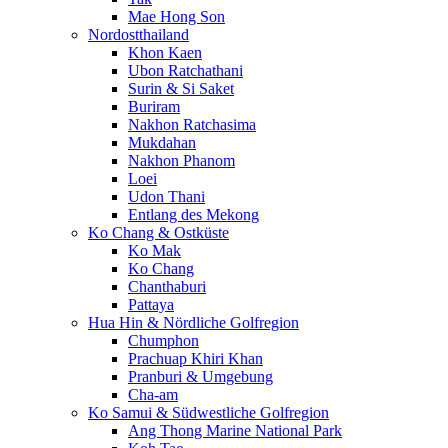
Mae Hong Son
Nordostthailand
Khon Kaen
Ubon Ratchathani
Surin & Si Saket
Buriram
Nakhon Ratchasima
Mukdahan
Nakhon Phanom
Loei
Udon Thani
Entlang des Mekong
Ko Chang & Ostküste
Ko Mak
Ko Chang
Chanthaburi
Pattaya
Hua Hin & Nördliche Golfregion
Chumphon
Prachuap Khiri Khan
Pranburi & Umgebung
Cha-am
Ko Samui & Südwestliche Golfregion
Ang Thong Marine National Park